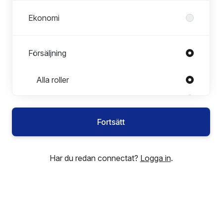
Ekonomi
Försäljning
Roller i Försäljning
Alla roller
Customer Success Manager
Företagssäljare
Fortsätt
Key Account Manager
Har du redan connectat?
Logga in
.
HR
IT