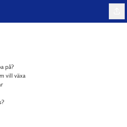
Dela 
pa på?
 vill växa
ar
s?