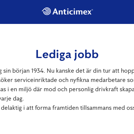
Lediga jobb
g sin början 1934. Nu kanske det är din tur att hop
öker serviceinriktade och nyfikna medarbetare som
as i en miljö där mod och personlig drivkraft skap
varje dag.
a delaktig i att forma framtiden tillsammans med os