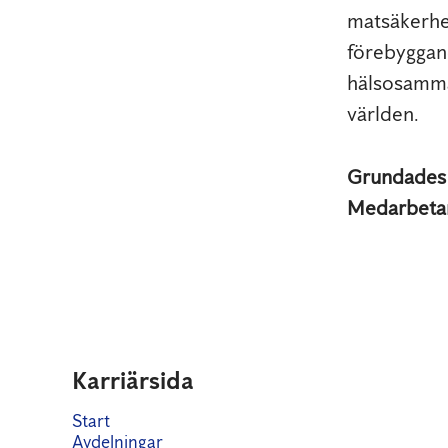
matsäkerhe
förebyggand
hälsosamma
världen.
Grundade
Medarbeta
Karriärsida
Start
Avdelningar