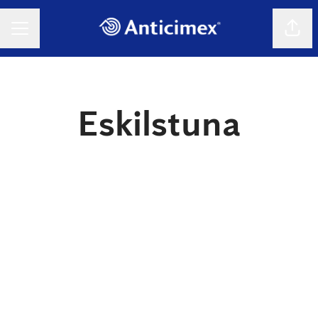
Dela 
KARRIÄRMENY
Eskilstuna