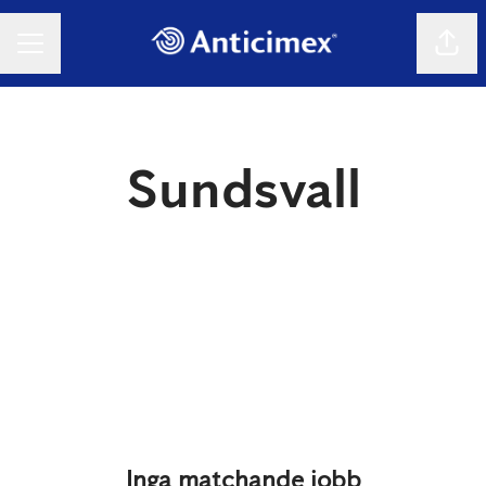
Dela 
KARRIÄRMENY
Sundsvall
Inga matchande jobb