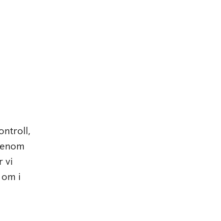
ntroll,
 Genom
 vi
 om i