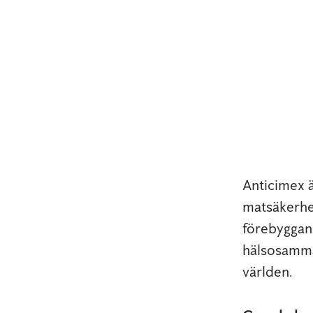
Anticimex 
matsäkerhe
förebyggand
hälsosamma
världen.