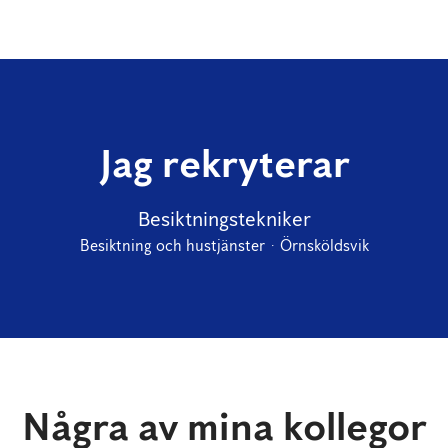
Jag rekryterar
Besiktningstekniker
Besiktning och hustjänster
·
Örnsköldsvik
Några av mina kollegor