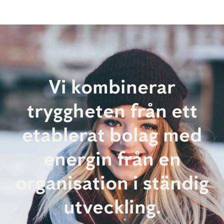
Vi kombinerar
tryggheten från ett
etablerat bolag med
energin från en
organisation i ständig
utveckling.