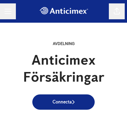
Dela 
KARRIÄRMENY
AVDELNING
Anticimex
Försäkringar
Connecta