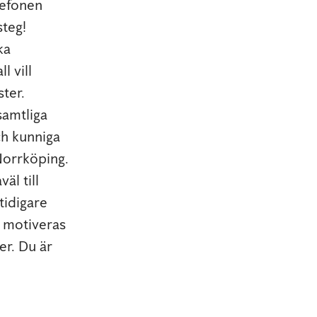
lefonen
steg!
ka
l vill
ter.
samtliga
ch kunniga
Norrköping.
äl till
tidigare
t motiveras
er. Du är