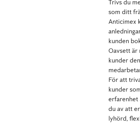
Trivs du me
som ditt fr
Anticimex 
anledningar.
kunden boka
Oavsett är 
kunder den
medarbetare
För att triv
kunder som 
erfarenhet 
du av att e
lyhörd, fle