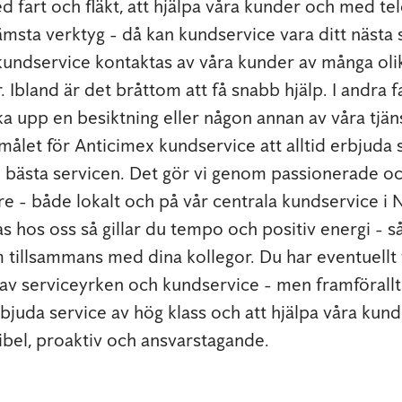
d fart och fläkt, att hjälpa våra kunder och med te
ämsta verktyg - då kan kundservice vara ditt nästa 
kundservice kontaktas av våra kunder av många oli
 Ibland är det bråttom att få snabb hjälp. I andra fal
 upp en besiktning eller någon annan av våra tjäns
målet för Anticimex kundservice att alltid erbjuda 
 bästa servicen. Det gör vi genom passionerade o
 - både lokalt och på vår centrala kundservice i 
as hos oss så gillar du tempo och positiv energi - såv
tillsammans med dina kollegor. Du har eventuellt 
av serviceyrken och kundservice - men framförall
rbjuda service av hög klass och att hjälpa våra kund
xibel, proaktiv och ansvarstagande.