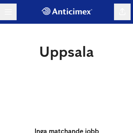
Dela 
KARRIÄRMENY
Uppsala
Inga matchande jobb