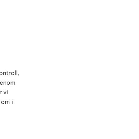
ntroll,
 Genom
 vi
 om i