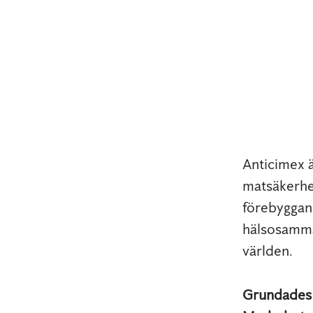
Anticimex 
matsäkerhe
förebyggand
hälsosamma
världen.
Grundade