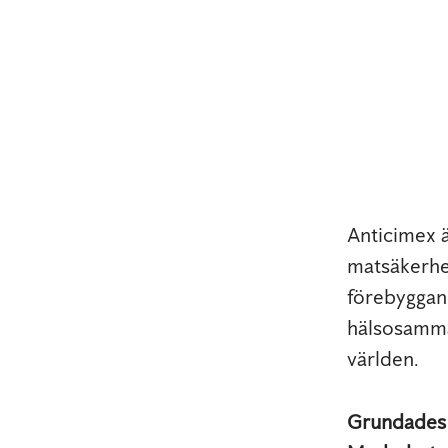
Anticimex 
matsäkerhe
förebyggand
hälsosamma
världen.
Grundade