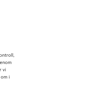
ntroll,
 Genom
 vi
 om i