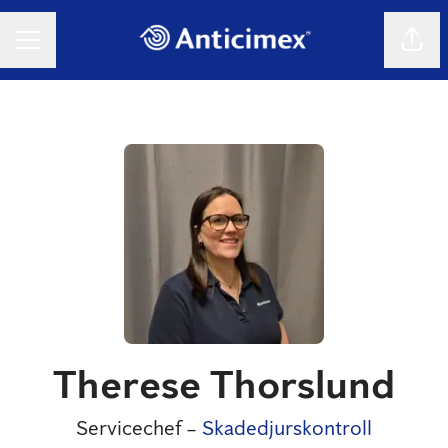
Dela 
KARRIÄRMENY
Therese Thorslund
Servicechef –
Skadedjurskontroll