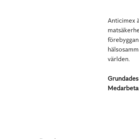
Anticimex 
matsäkerhe
förebyggand
hälsosamma
världen.
Grundade
Medarbeta