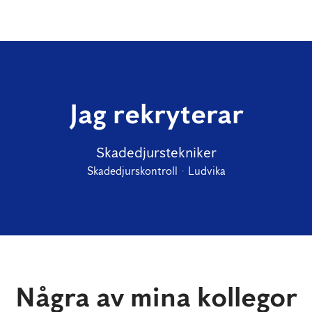
Jag rekryterar
Skadedjurstekniker
Skadedjurskontroll
·
Ludvika
Några av mina kollegor