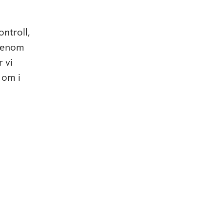
ntroll,
 Genom
 vi
 om i