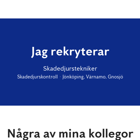
Jag rekryterar
Skadedjurstekniker
Skadedjurskontroll
·
Jönköping, Värnamo, Gnosjö
Några av mina kollegor