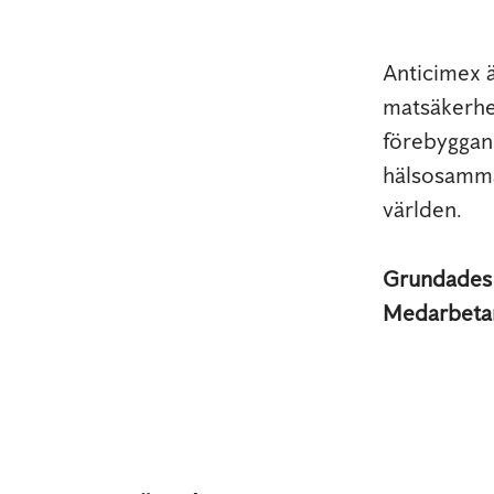
Anticimex 
matsäkerhe
förebyggand
hälsosamma
världen.
Grundade
Medarbeta