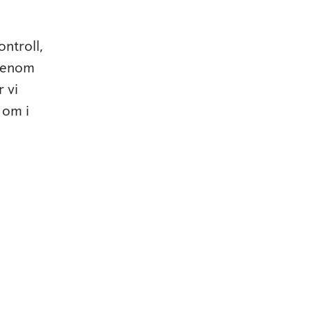
ntroll,
 Genom
 vi
 om i